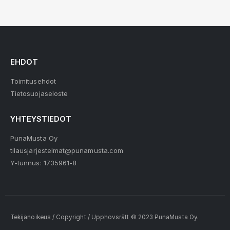
EHDOT
Toimitusehdot
Tietosuojaseloste
YHTEYSTIEDOT
PunaMusta Oy
tilausjarjestelmat@punamusta.com
Y-tunnus: 1735961-8
Tekijänoikeus / Copyright / Upphovsrätt © 2023 PunaMusta Oy.