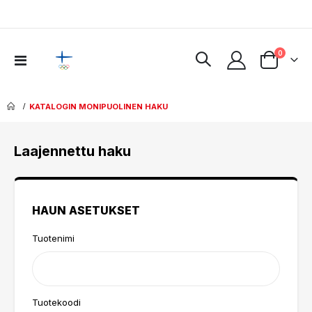
tuotteet
0
Toggle
Cart
Nav
KATALOGIN MONIPUOLINEN HAKU
Laajennettu haku
HAUN ASETUKSET
Tuotenimi
Tuotekoodi