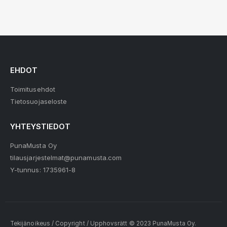
EHDOT
Toimitusehdot
Tietosuojaseloste
YHTEYSTIEDOT
PunaMusta Oy
tilausjarjestelmat@punamusta.com
Y-tunnus: 1735961-8
Tekijänoikeus / Copyright / Upphovsrätt © 2023 PunaMusta Oy.